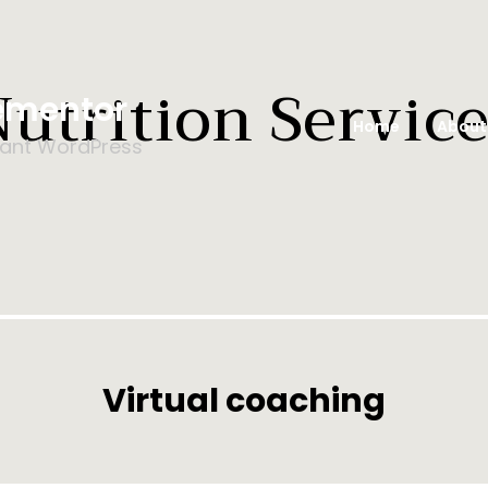
Nutrition Service
ementor
Home
About
isant WordPress
Virtual coaching