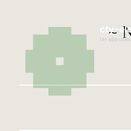
~ 
cty-el
Un site util